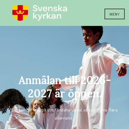
MENY
Anmälan till 2026-
2027 är öppen.
Det kan bli fullt på ditt förstahandsval så välj gärna flera
alternativ.