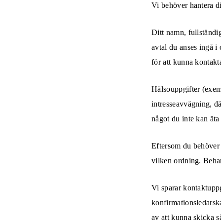
Vi behöver hantera di
Ditt namn, fullständi
avtal du anses ingå i
för att kunna kontakta
Hälsouppgifter (exem
intresseavvägning, där
något du inte kan äta 
Eftersom du behöver v
vilken ordning. Beha
Vi sparar kontaktuppgif
konfirmationsledarska
av att kunna skicka s