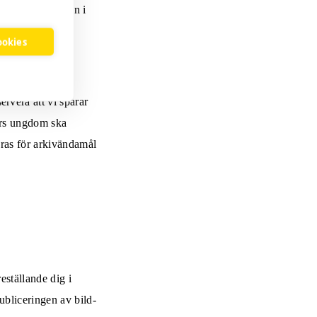
tällande ungdomen i
cookies
rvera att vi sparar
vars ungdom ska
aras för arkivändamål
eställande dig i
ubliceringen av bild-