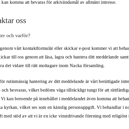
l kan komma att bevaras för arkivändamål av allmänt intresse.
ktar oss
ter och varför?
genom vårt kontaktformulär eller skickar e-post kommer vi att beha
ickar till oss genom att läsa, lagra och hantera ditt meddelande samt
a det vidare till rätt mottagare inom Nacka församling.
ör rutinmässig hantering av ditt meddelande är vårt berättigade intre
och besvaras, vilket bedöms väga tillräckligt tungt för att rättfärdi
. Vi kan beroende på innehållet i meddelandet även komma att behan
 kyrkan, vilket ses som en känslig personuppgift. Vi behandlar i n
t med stöd av att vi är en icke vinstdrivande förening med religiöst s