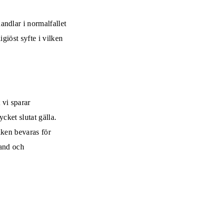
ndlar i normalfallet
giöst syfte i vilken
 vi sparar
ycket slutat gälla.
lken bevaras för
mand och