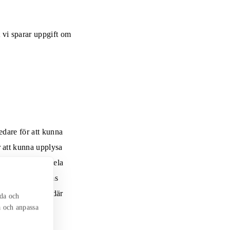
 vi sparar uppgift om
edare för att kunna
 att kunna upplysa
r att kunna meddela
nt för din ungdoms
resseavvägning, där
nda och
a och anpassa