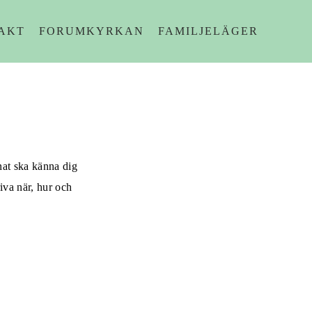
AKT
FORUMKYRKAN
FAMILJELÄGER
nnat ska känna dig
iva när, hur och