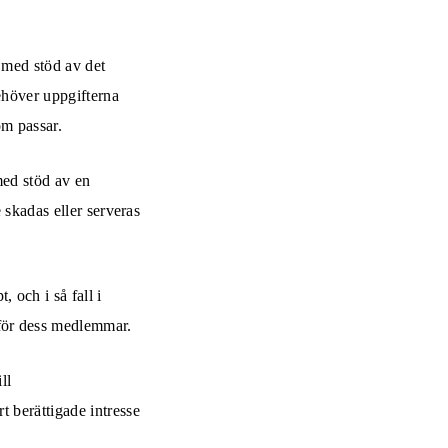
 med stöd av det
ehöver uppgifterna
om passar.
med stöd av en
e skadas eller serveras
 och i så fall i
 för dess medlemmar.
ll
t berättigade intresse