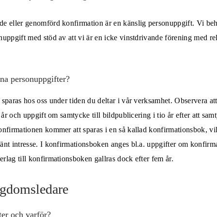
e eller genomförd konfirmation är en känslig personuppgift. Vi beha
uppgift med stöd av att vi är en icke vinstdrivande förening med reli
ina personuppgifter?
sparas hos oss under tiden du deltar i vår verksamhet. Observera att
 år och uppgift om samtycke till bildpublicering i tio år efter att samt
onfirmationen kommer att sparas i en så kallad konfirmationsbok, vi
änt intresse. I konfirmationsboken anges bl.a. uppgifter om konfir
lag till konfirmationsboken gallras dock efter fem år.
gdomsledare
ter och varför?