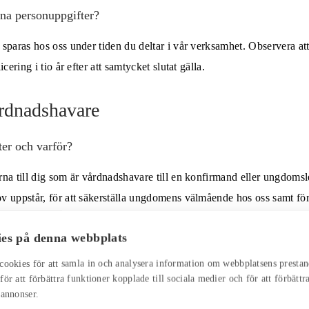
ina personuppgifter?
sparas hos oss under tiden du deltar i vår verksamhet. Observera att
cering i tio år efter att samtycket slutat gälla.
rdnadshavare
ter och varför?
na till dig som är vårdnadshavare till en konfirmand eller ungdomsl
v uppstår, för att säkerställa ungdomens välmående hos oss samt för
och göra utskick till dig via brev, e-post eller SMS, exempelvis fö
es på denna webbplats
 ställs in eller om vi vill informera dig om något annat som är releva
ksamhet. Behandlingen av personuppgifter utförs med stöd av en int
cookies för att samla in och analysera information om webbplatsens presta
ör att förbättra funktioner kopplade till sociala medier och för att förbättr
esse är att kunna kontakta dig för ändamål som rör ungdomen.
 annonser.