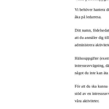
Vi behöver hantera d
åka på ledarresa.
Ditt namn, födelsedat
att du anmäler dig ti
administrera aktivitete
Hälsouppgifter (exem
intresseavvägning, där
något du inte kan äta 
För att du ska kunna 
stöd av en intresseavv
våra aktiviteter.