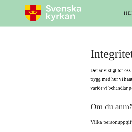
HE
Integrit
Det är viktigt för os
trygg med hur vi hant
varför vi behandlar p
Om du anmäle
Vilka personuppgif