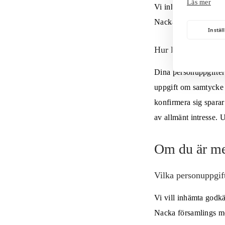
Läs mer
Vi inhämtar även ditt
Nacka församlings me
Instäl
Hur länge sparas d
Dina personuppgifter 
uppgift om samtycke ti
konfirmera sig sparar
av allmänt intresse. 
Om du är med
Vilka personuppgif
Vi vill inhämta godkä
Nacka församlings med