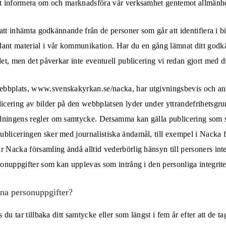
att informera om och marknadsföra vår verksamhet gentemot allmänh
r att inhämta godkännande från de personer som går att identifiera i b
dant material i vår kommunikation. Har du en gång lämnat ditt god
 det, men det påverkar inte eventuell publicering vi redan gjort med 
bbplats, www.svenskakyrkan.se/nacka, har utgivningsbevis och ans
licering av bilder på den webbplatsen lyder under yttrandefrihetsgr
dningens regler om samtycke. Detsamma kan gälla publicering som 
bliceringen sker med journalistiska ändamål, till exempel i Nacka 
r Nacka församling ändå alltid vederbörlig hänsyn till personers in
rsonuppgifter som kan upplevas som intrång i den personliga integrite
ina personuppgifter?
s du tar tillbaka ditt samtycke eller som längst i fem år efter att de ta