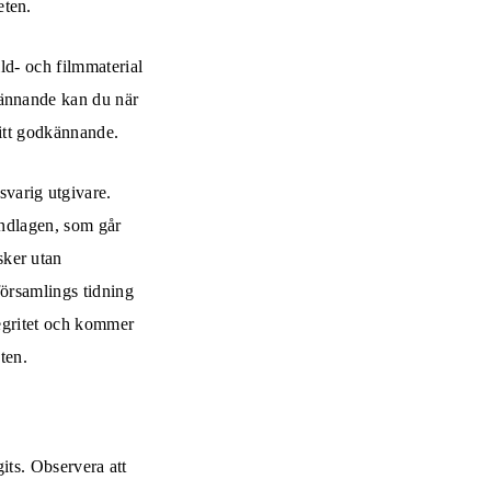
eten.
ild- och filmmaterial
kännande kan du när
ditt godkännande.
varig utgivare.
undlagen, som går
sker utan
församlings tidning
tegritet och kommer
ten.
gits. Observera att