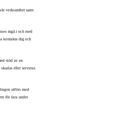
 vår verksamhet samt
anses ingå i och med
na kontakta dig och
med stöd av en
e skadas eller serveras
dlingen utförs med
tts för fara under