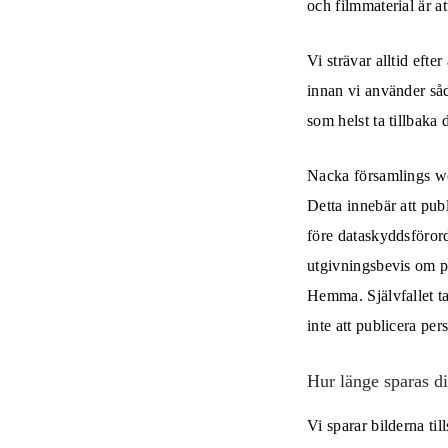
och filmmaterial är 
Vi strävar alltid efte
innan vi använder så
som helst ta tillbaka
Nacka församlings we
Detta innebär att pub
före dataskyddsföror
utgivningsbevis om pu
Hemma. Självfallet ta
inte att publicera pe
Hur länge sparas d
Vi sparar bilderna till