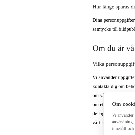
Hur länge sparas d
Dina personuppgifter 
samtycke till bildpubli
Om du är vå
Vilka personuppgif
Vi använder uppgifter
kontakta dig om beho
om våra verksamheter 
Om cooki
om ett grupptillfälle
deltagande i vår ver
Vi använder 
användning, f
vårt berättigade intr
innehåll och