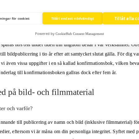
 godkännande till publicering av bild (inklusive filmmaterial) föres
dier, eftersom vi är måna om ungdomens personliga integritet.
Tillåt alla 
Tillåt endast nödvändigt
lningar för cookies
ina personuppgifter?
Powered by
CookieHub Consent Management
sparas hos oss under tiden din ungdom deltar i vår verksamhet. Obse
ll bildpublicering i tio år efter att samtycket slutat gälla. För dig 
 vi även vissa uppgifter i en så kallad konfirmationsbok, vilken bev
Underlag till konfirmationsboken gallras dock efter fem år.
 på bild- och filmmaterial
ter och varför?
nnande till publicering av namn och bild (inklusive filmmaterial) för
ier, eftersom vi är måna om din personliga integritet. Syftet med p