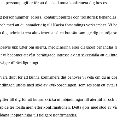
na personuppgifter för att du ska kunna konfirmera dig hos oss.
gt personnummer, adress, kontaktuppgifter och tröjstorlek behandlas
 och med att du anmäler dig till Nacka församlings verksamhet. Vi b
 dig, administrera aktiviteterna på ett bra sätt samt ge dig en tröja s
pelvis uppgifter om allergi, medicinering eller diagnos) behandlas 
 vi bedömer att vårt berättigade intresse av att säkerställa att du int
väger tillräckligt tungt.
ara döpt för att kunna konfirmera dig behöver vi veta om du är döpt,
ndlingen utförs med stöd av kyrkoordningen, som ses som ett avtal
ter till dig för att kunna skicka ut inbjudningar till återträffar och ti
p de tre första åren efter konfirmationen. Detta görs med stöd av vår
ådana inbjudningar till tidigare konfirmander.