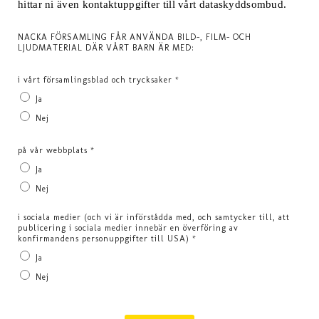
hittar ni även kontaktuppgifter till vårt dataskyddsombud.
NACKA FÖRSAMLING FÅR ANVÄNDA BILD-, FILM- OCH
LJUDMATERIAL DÄR VÅRT BARN ÄR MED:
i vårt församlingsblad och trycksaker
*
Ja
Nej
på vår webbplats
*
Ja
Nej
i sociala medier (och vi är införstådda med, och samtycker till, att
publicering i sociala medier innebär en överföring av
konfirmandens personuppgifter till USA)
*
Ja
Nej